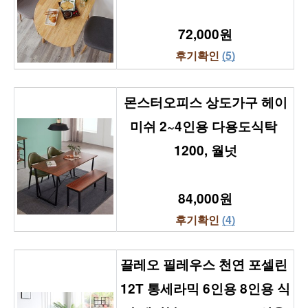
72,000원
후기확인 
(5)
몬스터오피스 상도가구 헤이
미쉬 2~4인용 다용도식탁 
1200, 월넛
84,000원
후기확인 
(4)
끌레오 필레우스 천연 포셀린 
12T 통세라믹 6인용 8인용 식