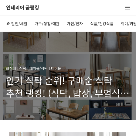
인테리어 굳랭킹
🔎 할인/세일
가구/생활/애완
가전/전자
식품/건강식품
취미/키
화장대ㅣ식탁ㅣ테이블/식탁ㅣ테이블
인기 식탁 순위! 구매순 식탁
추천 랭킹! (식탁, 밥상, 부엌식탁
추천, 인기 식탁, 탁자, 부엌 탁자,
부엌 테이블, 인기 밥상, 인기
식사 테이블, 추천 식탁)