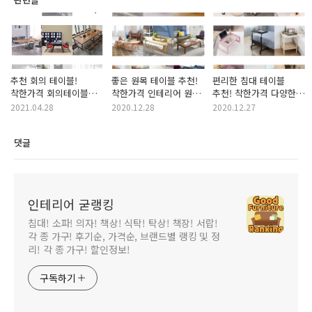
추천 회의 테이블!
좋은 원목 테이블 추천!
편리한 침대 테이블
착한가격 회의테이블
착한가격 인테리어 원목
추천! 착한가격 다양한
상품 순위! (회의 책상,
테이블 상품 목록표!
침대 테이블 살펴보기!
2021.04.28
2020.12.28
2020.12.27
회의용 테이블)
(인기 원목테이블,
(집순이 필수템, 집돌이
디자인 원목테이블,
인기템, 좋은 침대
댓글
인테리어 원목 테이블
테이블, 인기 침대
추천, 가성비 원목테이블
테이블, 갓성비 인기
추천, 앤틱 테이블 추천)
침대 테이블 추천, 침대
태이블)
인테리어 굳랭킹
침대! 소파! 의자! 책상! 식탁! 탁상! 책장! 서랍!
각 종 가구! 후기순, 가격순, 브랜드별 랭킹 및 정
리! 각 종 가구! 할인정보!
구독하기