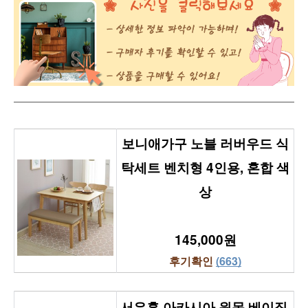
보니애가구 노블 러버우드 식
탁세트 벤치형 4인용, 혼합 색
상
145,000원
후기확인 
(663)
서우홈 아카시아 원목 베이직 