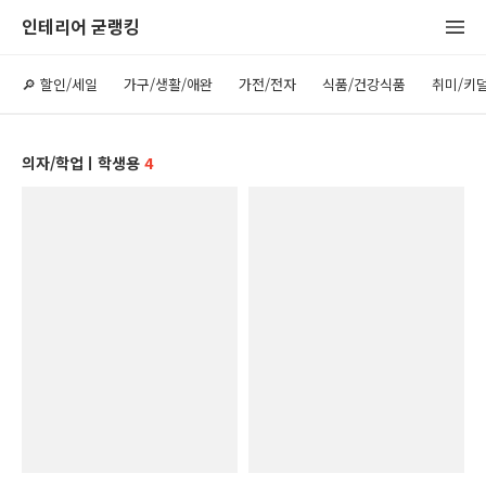
인테리어 굳랭킹
🔎 할인/세일
가구/생활/애완
가전/전자
식품/건강식품
취미/키
의자/학업ㅣ학생용
4