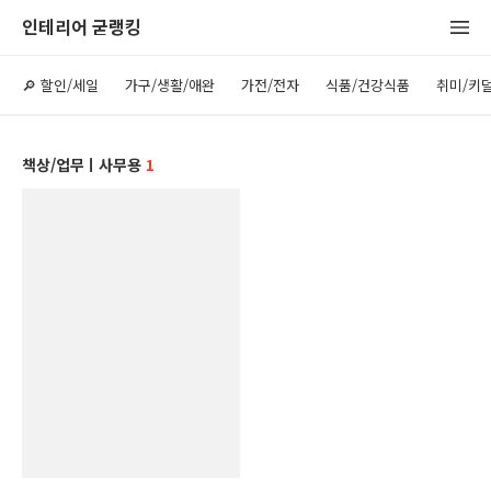
인테리어 굳랭킹
🔎 할인/세일
가구/생활/애완
가전/전자
식품/건강식품
취미/키
책상/업무ㅣ사무용
1