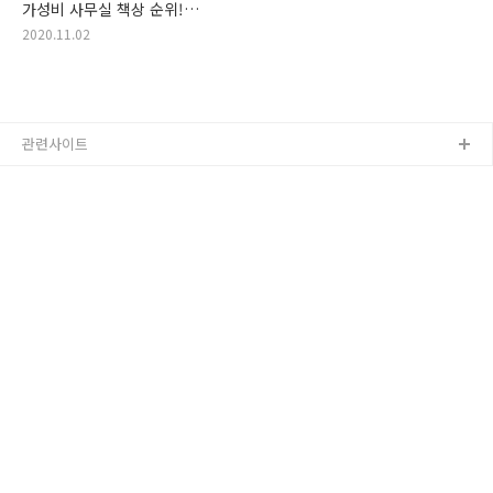
가성비 사무실 책상 순위!
착한가격 사무실책상 추천
2020.11.02
랭킹! 사무용 책상, 사무책상,
사무 가구, 사무 책상
관련사이트