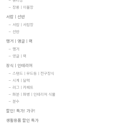
유리장
장롱ㅣ이불장
서랍ㅣ선반
서랍ㅣ서랍장
선반
행거ㅣ앵글ㅣ랙
행거
앵글ㅣ랙
장식ㅣ인테리어
스탠드ㅣ무드등ㅣ전구장식
시계ㅣ달력
러그ㅣ카페트
화분ㅣ화병ㅣ인테리어 식물
분수
할인! 특가! 가구!
생활용품 할인 특가