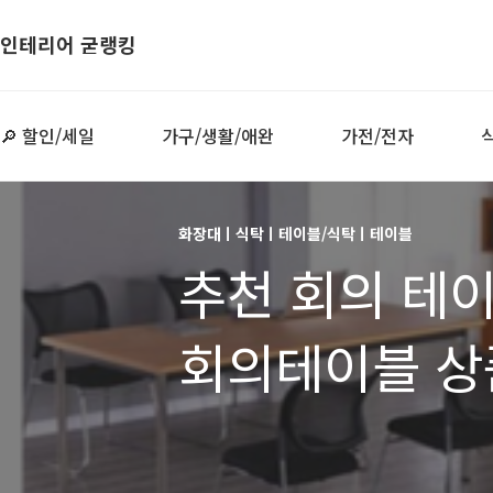
인테리어 굳랭킹
🔎 할인/세일
가구/생활/애완
가전/전자
화장대ㅣ식탁ㅣ테이블/식탁ㅣ테이블
추천 회의 테
회의테이블 상품
회의용 테이블