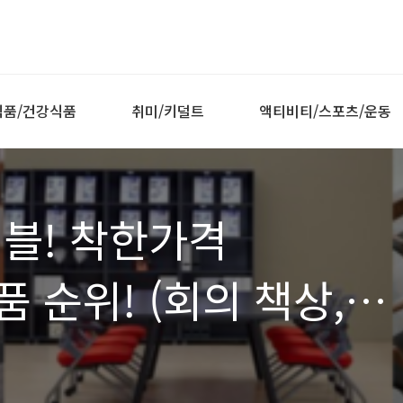
식품/건강식품
취미/키덜트
액티비티/스포츠/운동
이블! 착한가격
 순위! (회의 책상,
)