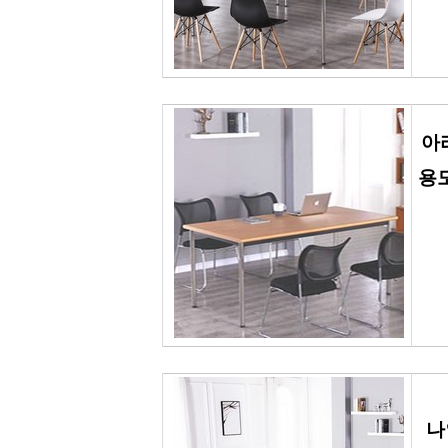
아
용도
나