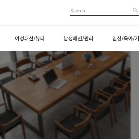
여성패션/뷰티
남성패션/관리
임신/육아/