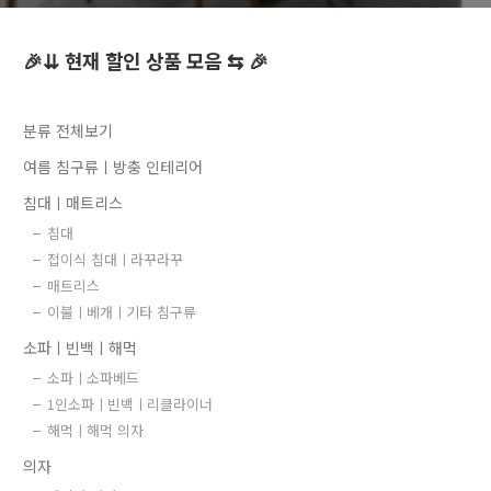
🎉⇊ 현재 할인 상품 모음 ⇆ 🎉
분류 전체보기
여름 침구류ㅣ방충 인테리어
침대ㅣ매트리스
침대
접이식 침대ㅣ라꾸라꾸
매트리스
이불ㅣ베개ㅣ기타 침구류
소파ㅣ빈백ㅣ해먹
소파ㅣ소파베드
1인소파ㅣ빈백ㅣ리클라이너
해먹ㅣ해먹 의자
의자