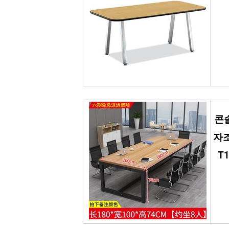
콘
자조
T